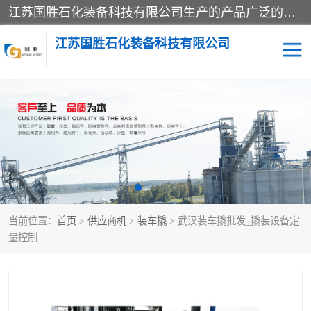
江苏国胜石化装备科技有限公司生产的产品广泛的应用于石油、石化等行业中，产品种类齐全，其中包括装卸鹤管、汽车鹤管、火车鹤管、装车鹤管、卸车鹤管、上装鹤管、下装鹤管、lng鹤管、发油鹤管、液氨鹤管、液化气鹤管等，我们生产的产品质量上乘，价格实惠，服务好，买鹤管就到国胜石化装备！
江苏国胜石化装备科技有限公司
输油臂
鹤管活动梯
鹤管
装车撬
当前位置：
首页
>
供应商机
>
装车撬
> 武汉装车撬批发_撬装设备定
量控制