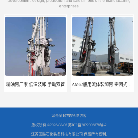
Development, design, production and sales in one of the manufacturing
enterprises
输油臂厂家 低温装卸 手动双管
AM62船用流体装卸臂 密闭式装卸臂 多种型号可供选择
您是第
1975593
位访客
版权所有 ©2026-08-06
苏ICP备2022006878号-2
江苏国胜石化装备科技有限公司
保留所有权利.