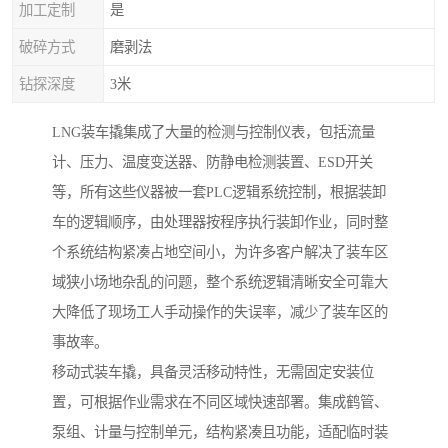
加工定制
是
破碎方式
磨剥法
钻探深度
3米
LNG装车撬集成了大量的检测与控制仪表，包括流量
计、压力、温度变送器、防静电检测装置、ESD开关
等，所有这些仪器被一套PLC逻辑系统控制，根据装卸
车的逻辑顺序，由处理器按程序执行装卸作业，同时整
个系统结构紧凑占地空间小，为许多客户解决了装车区
域狭小场地杂乱的问题，整个系统逻辑清晰安全可靠大
大降低了现场工人手动操作的失误率，减少了装车区的
事故率。
移动式装车撬，具备灵活移动特性，无需固定安装位
置，可根据作业需求在不同区域快速部署。集成鹤管、
泵组、计量与控制单元，结构紧凑且功能，适配临时装