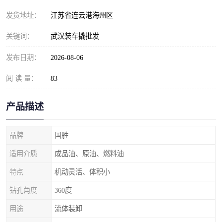
发货地址：
江苏省连云港海州区
关键词：
武汉装车撬批发
发布日期：
2026-08-06
阅 读 量：
83
产品描述
品牌
国胜
适用介质
成品油、原油、燃料油
特点
机动灵活、体积小
钻孔角度
360度
用途
流体装卸