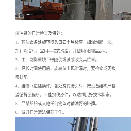
输油臂的日常检查及保养：
1、输油臂各处旋转接头每四个月检查，加润滑脂一次。
加润滑脂时，宜用手动式滑脂。并使用润滑脂品种。
2、主、副衡重块不得随便增减或改变其位置。
3、经长时间使用后，旋转位出现泄漏时，要检修或更换
密封垫。
4、维修（包括换件）各处旋转接头时，按设备结构严格
遵循拆装程序，不能损伤原件，以达到良好技术状态。
5、严禁船舶或其他任何物体对输油臂的碰撞。
6、做好日常清洁保养工作。