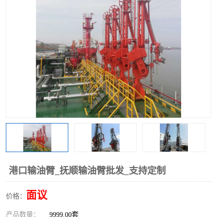
港口输油臂_抚顺输油臂批发_支持定制
面议
价格：
产品数量：
9999.00套