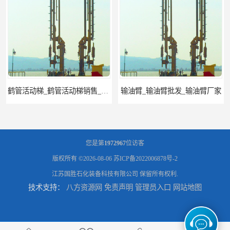
鹤管活动梯_鹤管活动梯销售_鹤管活动梯供应商
输油臂_输油臂批发_输油臂厂家
您是第
1972967
位访客
版权所有 ©2026-08-06
苏ICP备2022006878号-2
江苏国胜石化装备科技有限公司
保留所有权利.
技术支持：
八方资源网
免责声明
管理员入口
网站地图
活动登船梯 鹤管折叠梯 化工装卸平台
轻落踏板云梯 带围栏鹤管活动梯 防滑可移动折叠