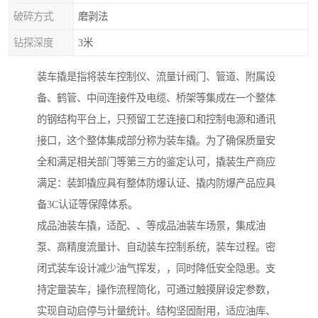
破碎方式
磨剥法
钻探深度
3米
装车撬是指将装车控制仪、流量计阀门、管道、附属设
备、鹤管、中间连接件及电缆、桥架等集成在一个整体
的钢结构平台上，只预留工艺连接口和控制电源和通讯
接口，这个整体集成部分称为装车撬。为了确保质量安
全和满足相关部门等第三方的鉴定认可，撬装生产商应
满足：装卸撬应具有整体防爆认证、撬内防爆产品应具
备3C认证等保障体系。
成品油装车撬，适配、、等成品油装车场景，集成油
泵、高精度流量计、自动装车控制系统，装车过程。密
闭式装车设计减少油气挥发，，同时降低安全隐患。支
持定量装车，操作流程简化，可通过触摸屏设定参数，
实现自动启停与计量统计。结构坚固耐用，适应油库、