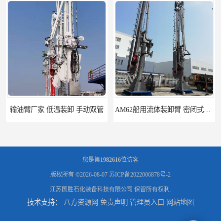
输油臂厂家 低温装卸 手动双管
AM62船用流体装卸臂 密闭式装卸臂 多种型号可供选择
您是第
1982616
位访客
版权所有 ©2026-08-07
苏ICP备2022006878号-2
江苏国胜石化装备科技有限公司
保留所有权利.
技术支持：
八方资源网
免责声明
管理员入口
网站地图