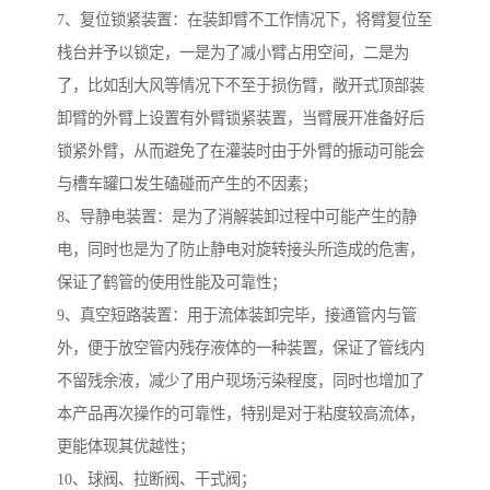
7、复位锁紧装置：在装卸臂不工作情况下，将臂复位至
栈台并予以锁定，一是为了减小臂占用空间，二是为
了，比如刮大风等情况下不至于损伤臂，敞开式顶部装
卸臂的外臂上设置有外臂锁紧装置，当臂展开准备好后
锁紧外臂，从而避免了在灌装时由于外臂的振动可能会
与槽车罐口发生磕碰而产生的不因素；
8、导静电装置：是为了消解装卸过程中可能产生的静
电，同时也是为了防止静电对旋转接头所造成的危害，
保证了鹤管的使用性能及可靠性；
9、真空短路装置：用于流体装卸完毕，接通管内与管
外，便于放空管内残存液体的一种装置，保证了管线内
不留残余液，减少了用户现场污染程度，同时也增加了
本产品再次操作的可靠性，特别是对于粘度较高流体，
更能体现其优越性；
10、球阀、拉断阀、干式阀；