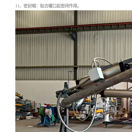
11、密封帽：贴合罐口起密闭作用。