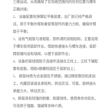
三维运动，从而确保了在包络范围内的任何位置与槽车
正确对接；
2、 设备配置有弹簧缸平衡装置，出厂前已经严格调
试，用于平衡外臂和垂管等部件的重力力矩，确保外臂
趋于平衡；
3、设有气相管与液相管，即所谓的双相结构，主要适用
于槽车密闭装卸作业，借助快速接头与槽车连接，装卸
臂前端均设有球阀，以便于装卸作业；
4、设备的管线借助于连接件连接在立柱上，立柱下端配
置有底板，借助4根螺栓固定于装卸台上；
5、 鹤管材质为合金钢及不锈钢，通过精密数控机床加
工，内藏双滚道支承结构，转动灵活、可靠，旋转接头
承载力大，转动灵活；
6、鹤管具有较强的耐磨、耐腐蚀性，使用寿命也较长，
可适用于强酸、强碱等多种介质。