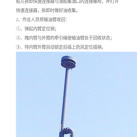
船方拆卸快速连接器与油船集油口的连接螺栓，并打开
快速连接器，拆卸时做好油收集。
2、作业人员将输油臂收回：
①、弹起内臂定位销；
②、拽内臂与外臂的牵引绳使输油臂处于回收状态；
③、待内臂外臂自动锁定后插上防风定位插销。