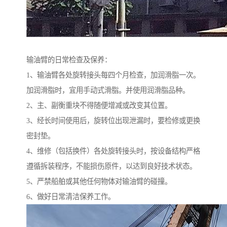
输油臂的日常检查及保养：
1、输油臂各处旋转接头每四个月检查，加润滑脂一次。
加润滑脂时，宜用手动式滑脂。并使用润滑脂品种。
2、主、副衡重块不得随便增减或改变其位置。
3、经长时间使用后，旋转位出现泄漏时，要检修或更换
密封垫。
4、维修（包括换件）各处旋转接头时，按设备结构严格
遵循拆装程序，不能损伤原件，以达到良好技术状态。
5、严禁船舶或其他任何物体对输油臂的碰撞。
6、做好日常清洁保养工作。