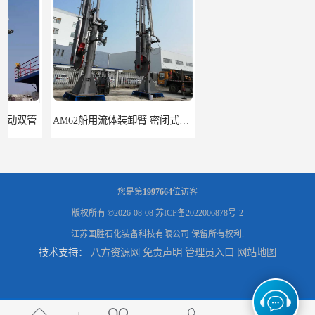
AM62船用流体装卸臂 密闭式装卸臂 多种型号可供选择
高低温顶部装车鹤管 耐高温耐高压耐腐蚀
您是第
1997664
位访客
版权所有 ©2026-08-08
苏ICP备2022006878号-2
江苏国胜石化装备科技有限公司
保留所有权利.
技术支持：
八方资源网
免责声明
管理员入口
网站地图
鹤管_鹤管销售_鹤管供应商
鹤管活动梯_鹤管活动梯销售_鹤管活动梯供应商