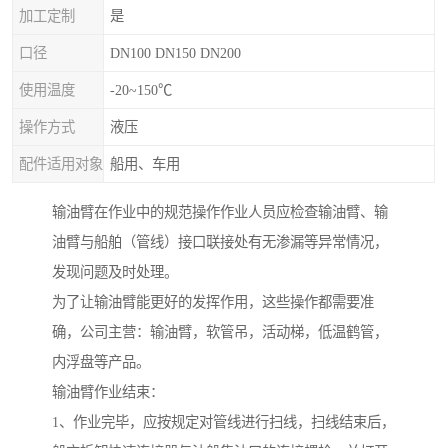
加工定制
是
口径
DN100 DN150 DN200
使用温度
-20~150℃
操作方式
液压
配件适用对象
船用、车用
输油臂在作业中的规范操作作业人员应检查输油臂、输
油臂与船舶（管线）接口联接处有无渗漏等异常情况，
发现问题及时处理。
为了让输油臂能更好的发挥作用，这些操作都需要准
确，公司主营：输油臂，软管吊，活动梯，低温鹤管，
内浮盘等产品。
输油臂作业结束：
1、作业完毕，应按规定对管线进行扫线，扫线结束后，