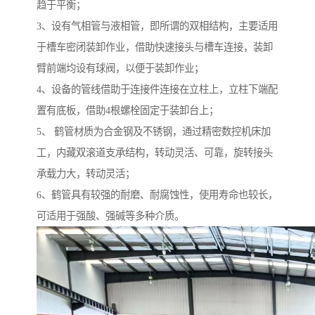
趋于平衡；
3、设有气相管与液相管，即所谓的双相结构，主要适用
于槽车密闭装卸作业，借助快速接头与槽车连接，装卸
臂前端均设有球阀，以便于装卸作业；
4、设备的管线借助于连接件连接在立柱上，立柱下端配
置有底板，借助4根螺栓固定于装卸台上；
5、 鹤管材质为合金钢及不锈钢，通过精密数控机床加
工，内藏双滚道支承结构，转动灵活、可靠，旋转接头
承载力大，转动灵活；
6、鹤管具有较强的耐磨、耐腐蚀性，使用寿命也较长，
可适用于强酸、强碱等多种介质。