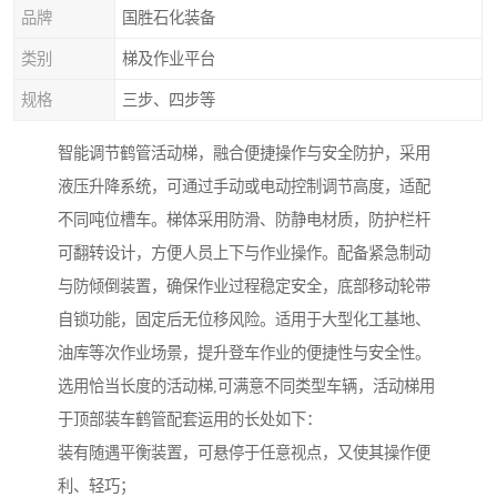
品牌
国胜石化装备
类别
梯及作业平台
规格
三步、四步等
智能调节鹤管活动梯，融合便捷操作与安全防护，采用
液压升降系统，可通过手动或电动控制调节高度，适配
不同吨位槽车。梯体采用防滑、防静电材质，防护栏杆
可翻转设计，方便人员上下与作业操作。配备紧急制动
与防倾倒装置，确保作业过程稳定安全，底部移动轮带
自锁功能，固定后无位移风险。适用于大型化工基地、
油库等次作业场景，提升登车作业的便捷性与安全性。
选用恰当长度的活动梯,可满意不同类型车辆，活动梯用
于顶部装车鹤管配套运用的长处如下：
装有随遇平衡装置，可悬停于任意视点，又使其操作便
利、轻巧；