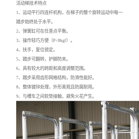
活动梯技术特点
1、运动平行四连杆机构，在梯子的整个旋转运动中每一
踏步始终处于水平。
2、弹簧缸可在任意点平衡。
3、操作轻巧方便（P<8kgf）。
4、扶手，复位锁定。
5、踏步可翻转，护脚防夹。
6、具有较大的跨距和高度调整范围。
7、踏步采用齿形网格结构，防滑性能好。
8、整体镀锌处理，外形美观且防腐耐用。
9、与槽车之间软垫接触，避免火花产生。