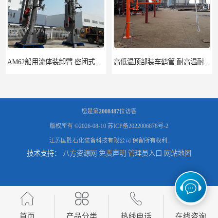
高低温顶部装车鹤管 耐高温耐高压耐腐蚀
鹤管_鹤管销售_鹤管供应商
您是第
2008487
位访客
版权所有 ©2026-08-10
苏ICP备2022006878号-2
江苏国胜石化装备科技有限公司
保留所有权利.
技术支持：
八方资源网
免责声明
管理员入口
网站地图
鹤管活动梯_鹤管活动梯销售_鹤管活动梯供应商
输油臂_输油臂批发_输油臂厂家
首页
产品分类
热线电话
在线咨询