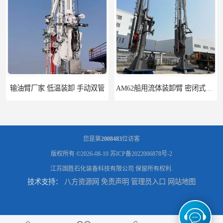
AM62船用流体装卸臂 密闭式装卸臂 多种型号可供选择
高低温顶部装车鹤管 耐高温耐高压耐腐蚀
您是第
2008483
位访客
版权所有 ©2026-08-10
苏ICP备2022006878号-2
江苏国胜石化装备科技有限公司
保留所有权利.
技术支持：
八方资源网
免责声明
管理员入口
网站地图
鹤管_鹤管销售_鹤管供应商
鹤管活动梯_鹤管活动梯销售_鹤管活动梯供应商