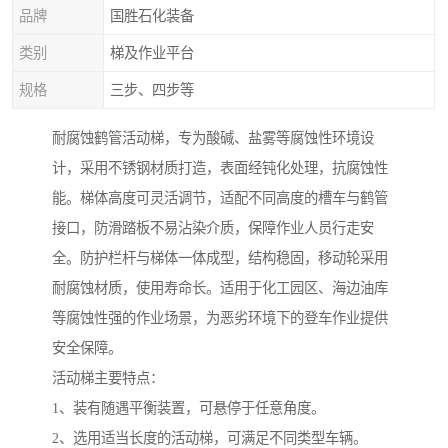
品牌
国胜石化装备
类别
梯及作业平台
规格
三步、四步等
耐腐蚀鹤管活动梯，专为酸碱、盐雾等腐蚀性环境设
计，采用不锈钢材质打造，表面经钝化处理，抗腐蚀性
能。梯体高度可灵活调节，适配不同高度的槽车与鹤管
接口，防滑踏板不易沾染介质，保障作业人员行走安
全。防护栏杆与梯体一体成型，结构稳固，移动轮采用
耐腐蚀材质，使用寿命长。适用于化工园区、海边油库
等腐蚀性强的作业场景，为恶劣环境下的登车作业提供
安全保障。
活动梯主要特点：
1、装有随遇平衡装置，可悬停于任意角度。
2、选用适当长度的活动梯，可满足不同类型车辆。