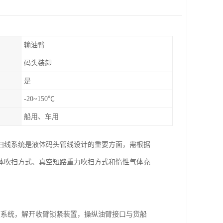
输油臂
码头装卸
是
-20~150℃
船用、车用
扫线系统是液体码头管线设计的重要方面，需根据
体吹扫方式、真空短路重力吹扫方式和惰性气体充
液系统，解开收臂锁紧装置，操纵油臂接口与货船