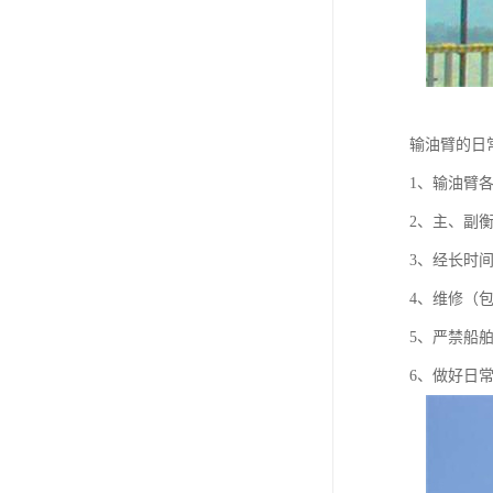
输油臂的日
1、输油臂
2、主、副
3、经长时
4、维修（
5、严禁船
6、做好日