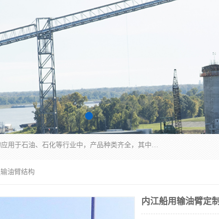
江苏国胜石化装备科技有限公司生产的产品广泛的应用于石油、石化等行业中，产品种类齐全，其中包括装卸鹤管、汽车鹤管、火车鹤管、装车鹤管、卸车鹤管、上装鹤管、下装鹤管、lng鹤管、发油鹤管、液氨鹤管、液化气鹤管等，我们生产的产品质量上乘，价格实惠，服务好，买鹤管就到国胜石化装备！
_输油臂结构
内江船用输油臂定制