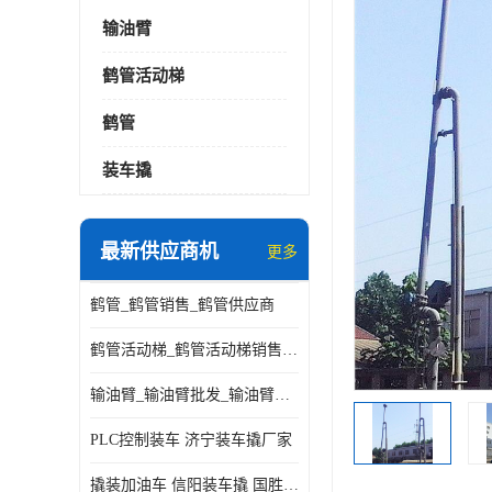
输油臂
鹤管活动梯
鹤管
装车撬
最新供应商机
更多
鹤管_鹤管销售_鹤管供应商
鹤管活动梯_鹤管活动梯销售_鹤管活动梯供应商
输油臂_输油臂批发_输油臂厂家
PLC控制装车 济宁装车撬厂家
撬装加油车 信阳装车撬 国胜装备