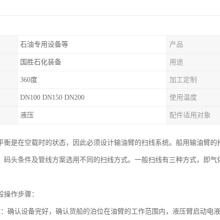
石油专用设备等
产品
国胜石化装备
用途
360度
加工定制
DN100 DN150 DN200
使用温度
液压
配件适用对象
平衡是在空载时的状态，因此必须设计输油臂的扫线系统。船用输油臂的
、码头条件及管线方案选用不同的扫线方式。一般扫线有三种方式，即气
。
般操作步骤：
作：确认设备完好，确认货船的泊位在油臂的工作范围内，液压臂启动电