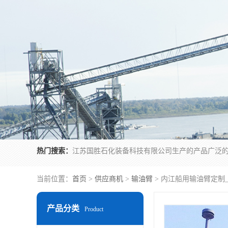
热门搜索：
当前位置：
首页
>
供应商机
>
输油臂
> 内江船用输油臂定制
产品分类
Product