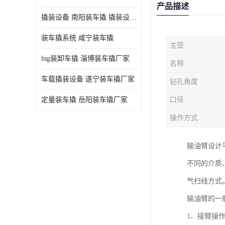
产品描述
撬装设备 南阳装车撬 撬装设备 定量控制
装车撬系统 咸宁装车撬
主营
lng装卸车撬 淄博装车撬厂家
名称
车载撬装设备 遂宁装车撬厂家
钻孔角度
定量装车撬 岳阳装车撬厂家
口径
操作方式
输油臂设计
不同的介质
气扫线方式
输油臂的一
1、接臂操