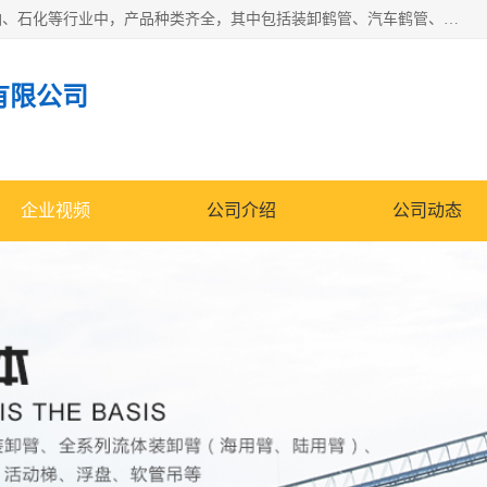
江苏国胜石化装备科技有限公司生产的产品广泛的应用于石油、石化等行业中，产品种类齐全，其中包括装卸鹤管、汽车鹤管、火车鹤管、装车鹤管、卸车鹤管、上装鹤管、下装鹤管、lng鹤管、发油鹤管、液氨鹤管、液化气鹤管等，我们生产的产品质量上乘，价格实惠，服务好，买鹤管就到国胜石化装备！
有限公司
企业视频
公司介绍
公司动态