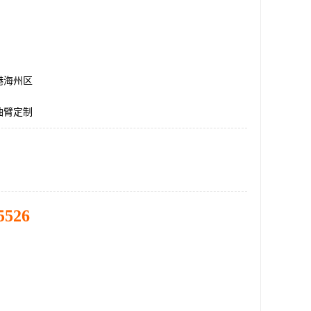
港海州区
油臂定制
5526