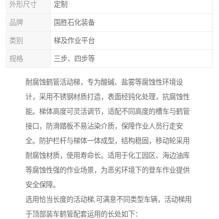
外形尺寸
定制
品牌
国胜石化装备
类别
梯及作业平台
规格
三步、四步等
耐腐蚀鹤管活动梯，专为酸碱、盐雾等腐蚀性环境设
计，采用不锈钢材质打造，表面经钝化处理，抗腐蚀性
能。梯体高度可灵活调节，适配不同高度的槽车与鹤管
接口，防滑踏板不易沾染介质，保障作业人员行走安
全。防护栏杆与梯体一体成型，结构稳固，移动轮采用
耐腐蚀材质，使用寿命长。适用于化工园区、海边油库
等腐蚀性强的作业场景，为恶劣环境下的登车作业提供
安全保障。
选用恰当长度的活动梯,可满意不同类型车辆，活动梯用
于顶部装车鹤管配套运用的长处如下：