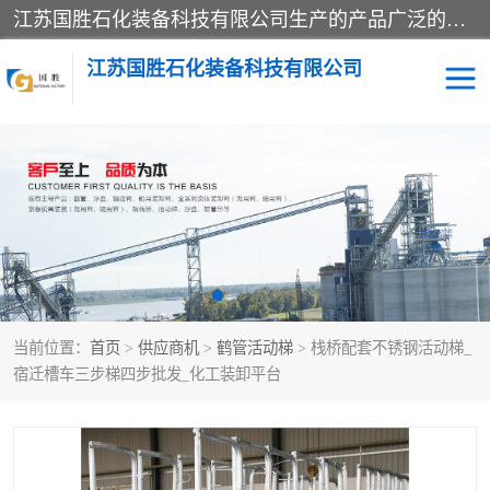
江苏国胜石化装备科技有限公司生产的产品广泛的应用于石油、石化等行业中，产品种类齐全，其中包括装卸鹤管、汽车鹤管、火车鹤管、装车鹤管、卸车鹤管、上装鹤管、下装鹤管、lng鹤管、发油鹤管、液氨鹤管、液化气鹤管等，我们生产的产品质量上乘，价格实惠，服务好，买鹤管就到国胜石化装备！
江苏国胜石化装备科技有限公司
输油臂
鹤管活动梯
鹤管
装车撬
当前位置：
首页
>
供应商机
>
鹤管活动梯
> 栈桥配套不锈钢活动梯_
宿迁槽车三步梯四步批发_化工装卸平台