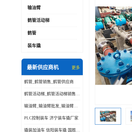
输油臂
鹤管活动梯
鹤管
装车撬
最新供应商机
更多
鹤管_鹤管销售_鹤管供应商
鹤管活动梯_鹤管活动梯销售_鹤管活动梯供应商
输油臂_输油臂批发_输油臂厂家
PLC控制装车 济宁装车撬厂家
撬装加油车 信阳装车撬 国胜装备