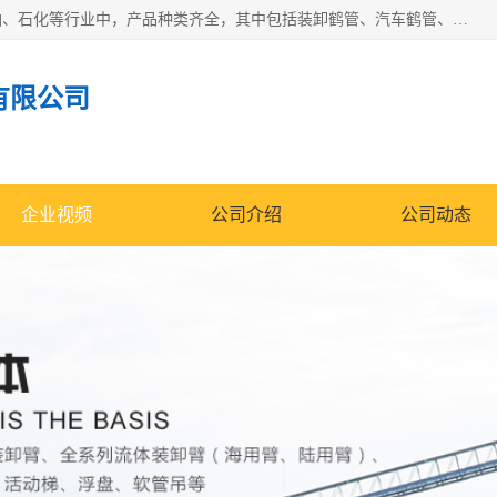
江苏国胜石化装备科技有限公司生产的产品广泛的应用于石油、石化等行业中，产品种类齐全，其中包括装卸鹤管、汽车鹤管、火车鹤管、装车鹤管、卸车鹤管、上装鹤管、下装鹤管、lng鹤管、发油鹤管、液氨鹤管、液化气鹤管等，我们生产的产品质量上乘，价格实惠，服务好，买鹤管就到国胜石化装备！
有限公司
企业视频
公司介绍
公司动态