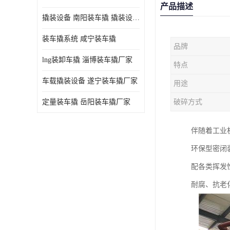
产品描述
撬装设备 南阳装车撬 撬装设备 定量控制
装车撬系统 咸宁装车撬
品牌
lng装卸车撬 淄博装车撬厂家
特点
车载撬装设备 遂宁装车撬厂家
用途
定量装车撬 岳阳装车撬厂家
破碎方式
伴随着工业
环保型密闭
配各类挥发
耐腐、抗老