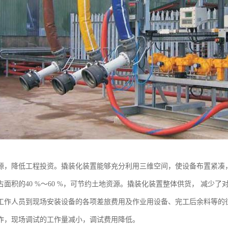
源，降低工程投资。撬装化装置能够充分利用三维空间，使设备布置紧凑
占面积的40 %～60 %，可节约土地资源。撬装化装置整体供货， 减少
工作人员到现场安装设备的各项差旅费用及作业用设备、完工后余料等的
作，现场调试的工作量减小，调试费用降低。