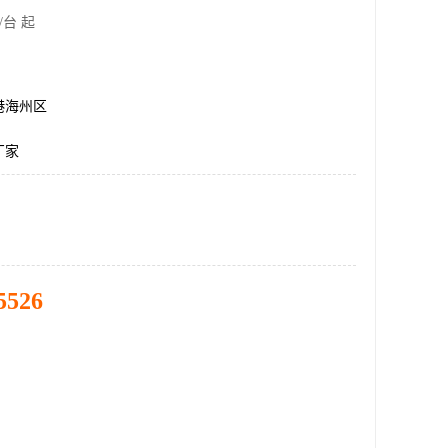
/台 起
港海州区
厂家
5526