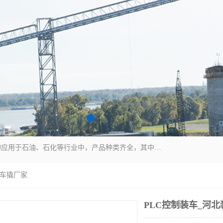
江苏国胜石化装备科技有限公司生产的产品广泛的应用于石油、石化等行业中，产品种类齐全，其中包括装卸鹤管、汽车鹤管、火车鹤管、装车鹤管、卸车鹤管、上装鹤管、下装鹤管、lng鹤管、发油鹤管、液氨鹤管、液化气鹤管等，我们生产的产品质量上乘，价格实惠，服务好，买鹤管就到国胜石化装备！
装车撬厂家
PLC控制装车_河