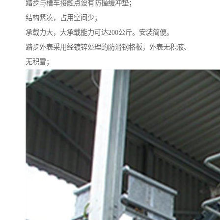
踏步与槽车接触点设有防撞缓冲垫；
结构紧凑，占用空间少；
承载力大，大承载能力可达200公斤。安装简便。
踏步外表采用经镀锌处理的防滑钢格板，外表无积液、
无积雪；