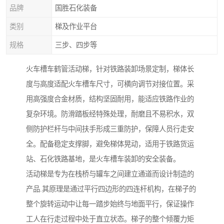
品牌
国胜石化装备
类别
梯及作业平台
规格
三步、四步等
火车槽车鹤管活动梯，针对铁路装卸场景定制，梯体长
度与高度适配火车槽车尺寸，可横向调节对接位置。采
用高强度合金材质，结构坚固耐用，能适应铁路作业的
复杂环境。防滑踏板经特殊处理，耐磨且不易积水，双
侧防护栏杆与中间扶手形成三重防护，保障人员行走安
全。配备稳定支撑脚，避免梯体晃动，适用于铁路货运
站、石化铁路基地，是火车槽车装卸的安全装备。
活动梯是专为在栈桥与罐车之间建立通道而设计制造的
产品.其原理是通过平行四边形的四连杆机构，在梯子的
整个旋转运动中让每一踏步始终与地面平行，保证操作
工人在行走过程中处于直立状态。梯子的整个倾覆力矩