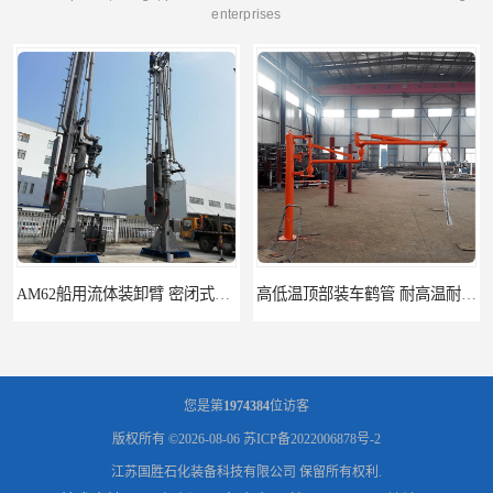
enterprises
 多种型号可供选择
高低温顶部装车鹤管 耐高温耐高压耐腐蚀
您是第
1974384
位访客
版权所有 ©2026-08-06
苏ICP备2022006878号-2
江苏国胜石化装备科技有限公司
保留所有权利.