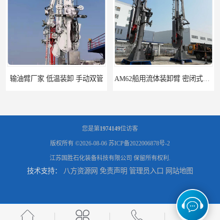
AM62船用流体装卸臂 密闭式装卸臂 多种型号可供选择
高低温顶部装车鹤管 耐高温耐高压耐腐蚀
您是第
1974149
位访客
版权所有 ©2026-08-06
苏ICP备2022006878号-2
江苏国胜石化装备科技有限公司
保留所有权利.
技术支持：
八方资源网
免责声明
管理员入口
网站地图
鹤管_鹤管销售_鹤管供应商
鹤管活动梯_鹤管活动梯销售_鹤管活动梯供应商