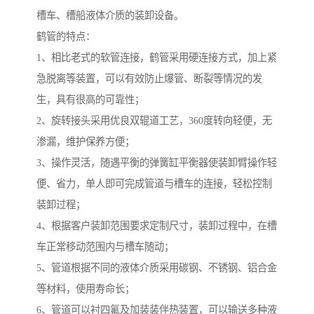
槽车、槽船液体介质的装卸设备。
鹤管的特点：
1、相比老式的软管连接，鹤管采用硬连接方式，加上紧
急脱离等装置，可以有效防止爆管、断裂等情况的发
生，具有很高的可靠性；
2、旋转接头采用优良双辊道工艺，360度转向轻便，无
渗漏，维护保养方便；
3、操作灵活，随遇平衡的弹簧缸平衡器使装卸臂操作轻
便、省力，单人即可完成管道与槽车的连接，轻松控制
装卸过程；
4、根据客户装卸范围要求定制尺寸，装卸过程中，在槽
车正常移动范围内与槽车随动；
5、管道根据不同的液体介质采用碳钢、不锈钢、铝合金
等材料，使用寿命长；
6、管道可以衬四氟及加装装伴热装置，可以输送多种液