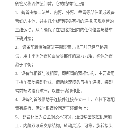
鹤管又称流体装卸臂，它的结构特点是：
1、鹤管由接口法兰、内臂、外臂、垂管等部件组成设备
管线的主体，并由几个旋转接头有机的连接,实现垂管的
三维运动，从而确保了在包络范围内的任何位置与槽车
正确对接；
2、 设备配置有弹簧缸平衡装置，出厂前已经严格调
试，用于平衡外臂和垂管等部件的重力力矩，确保外臂
趋于平衡；
3、设有气相管与液相管，即所谓的双相结构，主要适用
于槽车密闭装卸作业，借助快速接头与槽车连接，装卸
臂前端均设有球阀，以便于装卸作业；
4、设备的管线借助于连接件连接在立柱上，立柱下端配
置有底板，借助4根螺栓固定于装卸台上；
5、 鹤管材质为合金钢及不锈钢，通过精密数控机床加
工，内藏双滚道支承结构，转动灵活、可靠，旋转接头