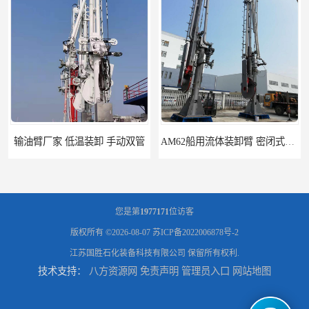
AM62船用流体装卸臂 密闭式装卸臂 多种型号可供选择
高低温顶部装车鹤管 耐高温耐高压耐腐蚀
您是第
1977171
位访客
版权所有 ©2026-08-07
苏ICP备2022006878号-2
江苏国胜石化装备科技有限公司
保留所有权利.
技术支持：
八方资源网
免责声明
管理员入口
网站地图