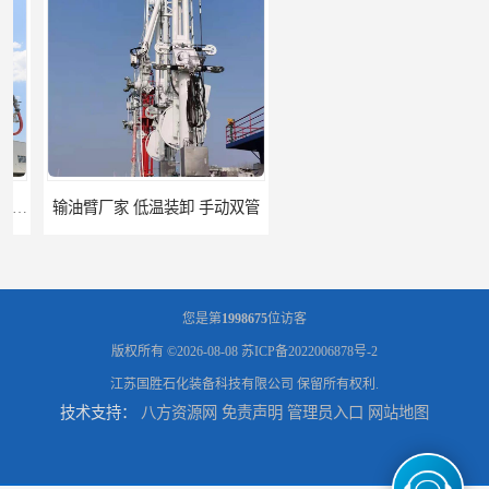
输油臂厂家 低温装卸 手动双管
AM62船用流体装卸臂 密闭式装卸臂 多种型号可供选择
您是第
1998675
位访客
版权所有 ©2026-08-08
苏ICP备2022006878号-2
江苏国胜石化装备科技有限公司
保留所有权利.
技术支持：
八方资源网
免责声明
管理员入口
网站地图
高低温顶部装车鹤管 耐高温耐高压耐腐蚀
鹤管_鹤管销售_鹤管供应商