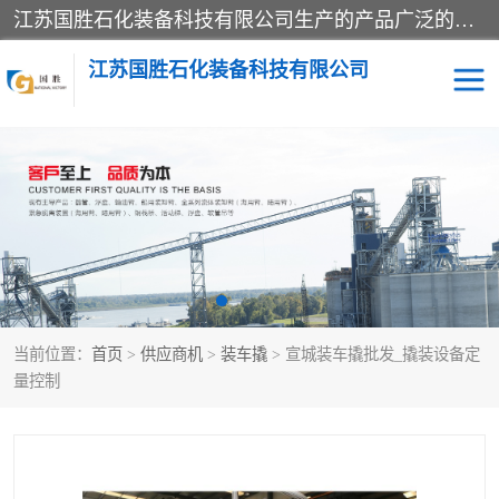
江苏国胜石化装备科技有限公司生产的产品广泛的应用于石油、石化等行业中，产品种类齐全，其中包括装卸鹤管、汽车鹤管、火车鹤管、装车鹤管、卸车鹤管、上装鹤管、下装鹤管、lng鹤管、发油鹤管、液氨鹤管、液化气鹤管等，我们生产的产品质量上乘，价格实惠，服务好，买鹤管就到国胜石化装备！
江苏国胜石化装备科技有限公司
输油臂
鹤管活动梯
鹤管
装车撬
当前位置：
首页
>
供应商机
>
装车撬
> 宣城装车撬批发_撬装设备定
量控制