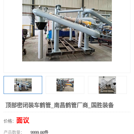
顶部密闭装车鹤管_南昌鹤管厂商_国胜装备
面议
价格：
产品数量：
9999.00件