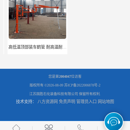
高低温顶部装车鹤管 耐高温耐高压耐腐蚀
鹤管_鹤管销售_鹤管供应商
您是第
2004047
位访客
版权所有 ©2026-08-09
苏ICP备2022006878号-2
江苏国胜石化装备科技有限公司
保留所有权利.
技术支持：
八方资源网
免责声明
管理员入口
网站地图
鹤管活动梯_鹤管活动梯销售_鹤管活动梯供应商
输油臂_输油臂批发_输油臂厂家