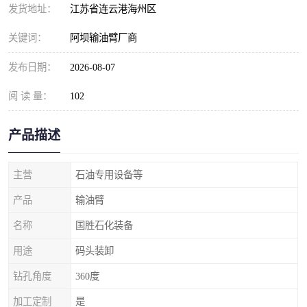
发货地址：
江苏省连云港海州区
关键词：
阿坝输油臂厂商
发布日期：
2026-08-07
阅 读 量：
102
产品描述
主营
石油专用设备等
产品
输油臂
名称
国胜石化装备
用途
码头装卸
钻孔角度
360度
加工定制
是