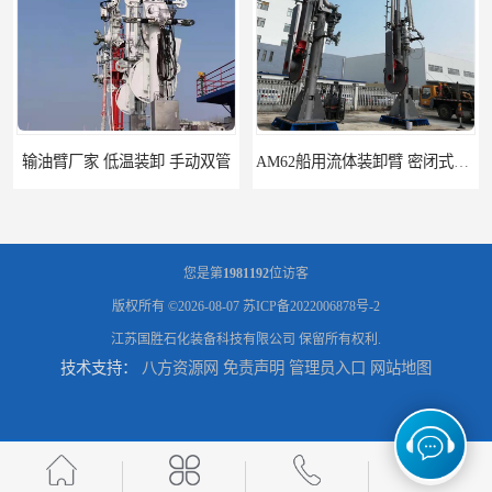
输油臂厂家 低温装卸 手动双管
AM62船用流体装卸臂 密闭式装卸臂 多种型号可供选择
您是第
1981192
位访客
版权所有 ©2026-08-07
苏ICP备2022006878号-2
江苏国胜石化装备科技有限公司
保留所有权利.
技术支持：
八方资源网
免责声明
管理员入口
网站地图
高低温顶部装车鹤管 耐高温耐高压耐腐蚀
鹤管_鹤管销售_鹤管供应商