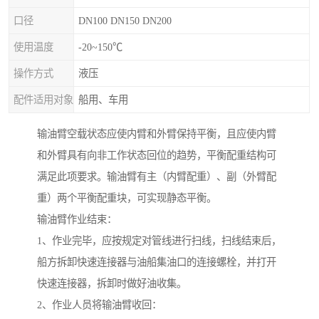
口径
DN100 DN150 DN200
使用温度
-20~150℃
操作方式
液压
配件适用对象
船用、车用
输油臂空载状态应使内臂和外臂保持平衡，且应使内臂
和外臂具有向非工作状态回位的趋势，平衡配重结构可
满足此项要求。输油臂有主（内臂配重）、副（外臂配
重）两个平衡配重块，可实现静态平衡。
输油臂作业结束：
1、作业完毕，应按规定对管线进行扫线，扫线结束后，
船方拆卸快速连接器与油船集油口的连接螺栓，并打开
快速连接器，拆卸时做好油收集。
2、作业人员将输油臂收回：