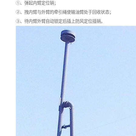
①、弹起内臂定位销；
②、拽内臂与外臂的牵引绳使输油臂处于回收状态；
③、待内臂外臂自动锁定后插上防风定位插销。