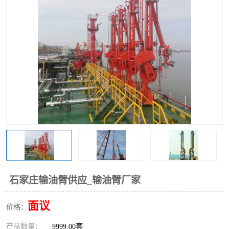
石家庄输油臂供应_输油臂厂家
面议
价格：
产品数量：
9999.00套