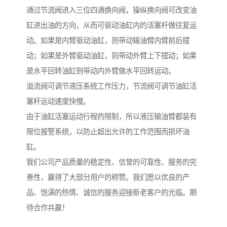
通过节流阀进入三位四通换向阀，操纵换向阀可改变油
缸进出油的方向，从而可驱动油缸内的活塞杆做往复运
动。如果是内臂驱动油缸，则带动输油臂内臂前后摆
动；如果是外臂驱动油缸，则带动外臂上下摆动；如果
是水平回转油缸则带动内外臂做水平回转运动。
溢流阀可调节液压系统工作压力，节流阀可调节油缸活
塞杆运动速度快慢。
由于油缸活塞运动行程的限制，所以液压输油臂都装有
限位报警系统，以防止超出允许的工作范围而损坏油
缸。
我们公司产品质量的稳定性、信誉的可靠性、服务的完
善性，赢得了大部分用户的称赞。我们愿以优良的产
品、饱满的热情、诚信的服务迎接新老客户的光临。期
待合作共赢！