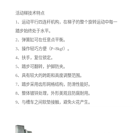
活动梯技术特点
1、运动平行四连杆机构，在梯子的整个旋转运动中每一
踏步始终处于水平。
2、弹簧缸可在任意点平衡。
3、操作轻巧方便（P<8kgf）。
4、扶手，复位锁定。
5、踏步可翻转，护脚防夹。
6、具有较大的跨距和高度调整范围。
7、踏步采用齿形网格结构，防滑性能好。
8、整体镀锌处理，外形美观且防腐耐用。
9、与槽车之间软垫接触，避免火花产生。