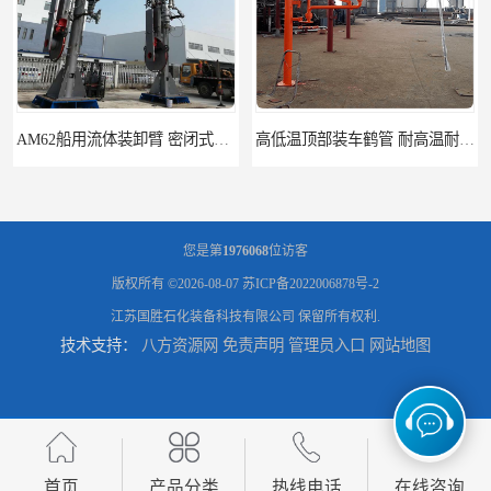
AM62船用流体装卸臂 密闭式装卸臂 多种型号可供选择
高低温顶部装车鹤管 耐高温耐高压耐腐蚀
您是第
1976068
位访客
版权所有 ©2026-08-07
苏ICP备2022006878号-2
江苏国胜石化装备科技有限公司
保留所有权利.
技术支持：
八方资源网
免责声明
管理员入口
网站地图
鹤管_鹤管销售_鹤管供应商
鹤管活动梯_鹤管活动梯销售_鹤管活动梯供应商
首页
产品分类
热线电话
在线咨询