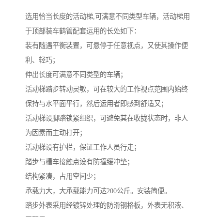
选用恰当长度的活动梯,可满意不同类型车辆，活动梯用
于顶部装车鹤管配套运用的长处如下：
装有随遇平衡装置，可悬停于任意视点，又使其操作便
利、轻巧；
伸出长度可满意不同类型的车辆；
活动梯踏步转动灵敏，可在较大的工作视点范围内始终
保持与水平面平行，然后运用者即感到舒适又；
活动梯设脚踏锁紧组织，可避免其在收拢状态时，非人
为因素而主动打开；
活动梯设有护栏，保证工作人员行走；
踏步与槽车接触点设有防撞缓冲垫；
结构紧凑，占用空间少；
承载力大，大承载能力可达200公斤。安装简便。
踏步外表采用经镀锌处理的防滑钢格板，外表无积液、