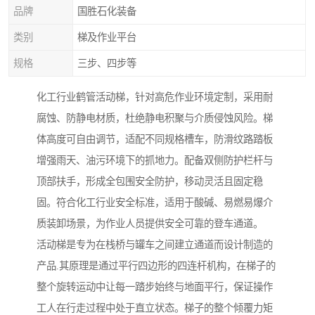
品牌
国胜石化装备
类别
梯及作业平台
规格
三步、四步等
化工行业鹤管活动梯，针对高危作业环境定制，采用耐
腐蚀、防静电材质，杜绝静电积聚与介质侵蚀风险。梯
体高度可自由调节，适配不同规格槽车，防滑纹路踏板
增强雨天、油污环境下的抓地力。配备双侧防护栏杆与
顶部扶手，形成全包围安全防护，移动灵活且固定稳
固。符合化工行业安全标准，适用于酸碱、易燃易爆介
质装卸场景，为作业人员提供安全可靠的登车通道。
活动梯是专为在栈桥与罐车之间建立通道而设计制造的
产品.其原理是通过平行四边形的四连杆机构，在梯子的
整个旋转运动中让每一踏步始终与地面平行，保证操作
工人在行走过程中处于直立状态。梯子的整个倾覆力矩