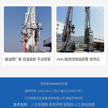
AM62船用流体装卸臂 密闭式装卸臂 多种型号可供选择
高低温顶部装车鹤管 耐高温耐高压耐腐蚀
您是第
2016295
位访客
版权所有 ©2026-08-11
苏ICP备2022006878号-2
江苏国胜石化装备科技有限公司
保留所有权利.
技术支持：
八方资源网
免责声明
管理员入口
网站地图