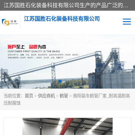
江苏国胜石化装备科技有限公司生产的产品广泛的应用于石油、石化等行业中，产品种类齐全，其中包括装卸鹤管、汽车鹤管、火车鹤管、装车鹤管、卸车鹤管、上装鹤管、下装鹤管、lng鹤管、发油鹤管、液氨鹤管、液化气鹤管等，我们生产的产品质量上乘，价格实惠，服务好，买鹤管就到国胜石化装备！
江苏国胜石化装备科技有限公司
输油臂
鹤管活动梯
鹤管
装车撬
当前位置：
首页
>
供应商机
>
鹤管
> 南阳装车鹤管厂家_耐高温耐高
压耐腐蚀