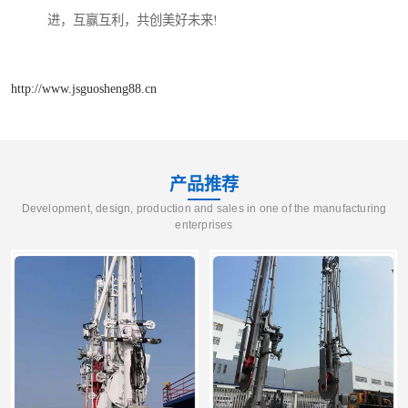
进，互赢互利，共创美好未来!
http://www.jsguosheng88.cn
产品推荐
Development, design, production and sales in one of the manufacturing
enterprises