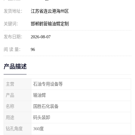
发货地址：
江苏省连云港海州区
关键词：
邯郸鹤管输油臂定制
发布日期：
2026-08-07
阅 读 量：
96
产品描述
主营
石油专用设备等
产品
输油臂
名称
国胜石化装备
用途
码头装卸
钻孔角度
360度