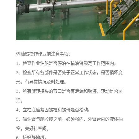
输油臂操作作业前注意事项：
1、检查作业油船是否停泊在输油臂额定工作范围内。
2、检查所有各部件是否处于正常工作状态，是否损坏变
形，有异常情况及时处理。
3、所有旋转接头的节口是否有泄漏和锈迹，转动是否灵
活。
4、立柱底座紧固螺栓和螺母是否松动。
5、输油臂与船驳接之前，必须将内、外臂管内的液体抽
空，关好排空阀。
6、接好静地线。