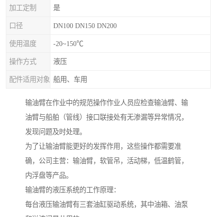
加工定制
是
口径
DN100 DN150 DN200
使用温度
-20~150℃
操作方式
液压
配件适用对象
船用、车用
输油臂在作业中的规范操作作业人员应检查输油臂、输
油臂与船舶（管线）接口联接处有无渗漏等异常情况，
发现问题及时处理。
为了让输油臂能更好的发挥作用，这些操作都需要准
确，公司主营：输油臂，软管吊，活动梯，低温鹤管，
内浮盘等产品。
输油臂的液压系统的工作原理：
每台液压输油臂有三套油缸驱动系统，其中油箱、油泵