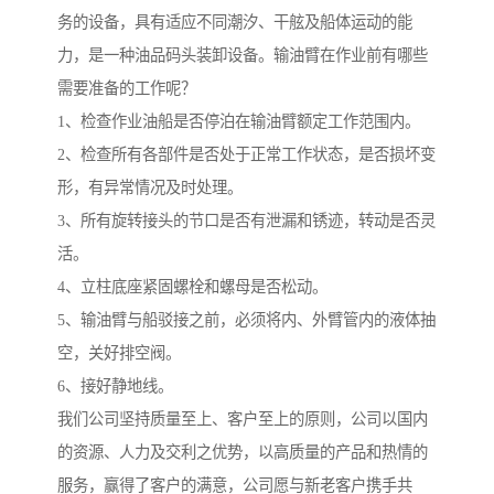
务的设备，具有适应不同潮汐、干舷及船体运动的能
力，是一种油品码头装卸设备。输油臂在作业前有哪些
需要准备的工作呢？
1、检查作业油船是否停泊在输油臂额定工作范围内。
2、检查所有各部件是否处于正常工作状态，是否损坏变
形，有异常情况及时处理。
3、所有旋转接头的节口是否有泄漏和锈迹，转动是否灵
活。
4、立柱底座紧固螺栓和螺母是否松动。
5、输油臂与船驳接之前，必须将内、外臂管内的液体抽
空，关好排空阀。
6、接好静地线。
我们公司坚持质量至上、客户至上的原则，公司以国内
的资源、人力及交利之优势，以高质量的产品和热情的
服务，赢得了客户的满意，公司愿与新老客户携手共