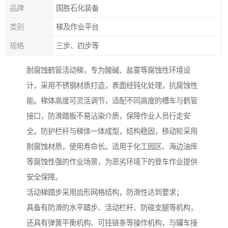
品牌
国胜石化装备
类别
梯及作业平台
规格
三步、四步等
耐腐蚀鹤管活动梯，专为酸碱、盐雾等腐蚀性环境设
计，采用不锈钢材质打造，表面经钝化处理，抗腐蚀性
能。梯体高度可灵活调节，适配不同高度的槽车与鹤管
接口，防滑踏板不易沾染介质，保障作业人员行走安
全。防护栏杆与梯体一体成型，结构稳固，移动轮采用
耐腐蚀材质，使用寿命长。适用于化工园区、海边油库
等腐蚀性强的作业场景，为恶劣环境下的登车作业提供
安全保障。
活动梯踏步采用齿形网格结构，防滑性达到要求；
具备有防滑的水平踏步、活动栏杆、防碰支腿等机构，
还具有弹簧平衡机构、可挂链条等操作机构，与罐车接