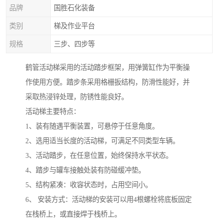
品牌
国胜石化装备
类别
梯及作业平台
规格
三步、四步等
鹤管活动梯采用的活动踏步框架，用弹簧缸作为平衡操
作使用方便。踏步条采用格栅扳结构，防滑性能好，并
采取热浸锌处理，防锈性能良好。
活动梯主要特点：
1、装有随遇平衡装置，可悬停于任意角度。
2、选用适当长度的活动梯，可满足不同类型车辆。
3、活动踏步，在任意位置，始终保持水平状态。
4、踏步与罐车接触处装有防碰缓冲垫。
5、结构紧凑：收容状态时，占用空间小。
6、 安装方式：活动梯的安装可以用4根螺栓将底板固定
在栈桥上，或直接焊于栈桥上。