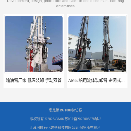
Development, design, production and sales in one of the manufacturing
enterprises
臂厂家 低温装卸 手动双管
AM62船用流体装卸臂 密闭式装卸臂 多种型号可供选择
您是第
1971889
位访客
版权所有 ©2026-08-06
苏ICP备2022006878号-2
江苏国胜石化装备科技有限公司
保留所有权利.