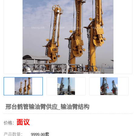
邢台鹤管输油臂供应_输油臂结构
面议
价格：
产品数量：
9999.00套