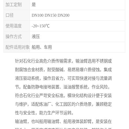
加工定制
是
口径
DN100 DN150 DN200
使用温度
-20~150℃
操作方式
液压
配件适用对象
船用、车用
针对石化行业高危介质传输需求，输油臂选用不锈钢或
耐腐蚀合金材质，耐受酸碱、易燃易爆介质侵蚀。集成
液压驱动系统，操作且省力，可实现快速对接与流量调
节。配备防静电接地装置、溢油报警系统，作业风险，
符合石化行业严苛安全标准。模块化结构设计便于安装
与维护，适配炼油厂、化工园区的介质场景，兼顾稳定
性与安全性，助力生产环节运转。
输油臂，也叫船用输油臂、船用液体装卸臂，是安装在