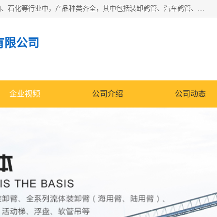
江苏国胜石化装备科技有限公司生产的产品广泛的应用于石油、石化等行业中，产品种类齐全，其中包括装卸鹤管、汽车鹤管、火车鹤管、装车鹤管、卸车鹤管、上装鹤管、下装鹤管、lng鹤管、发油鹤管、液氨鹤管、液化气鹤管等，我们生产的产品质量上乘，价格实惠，服务好，买鹤管就到国胜石化装备！
有限公司
企业视频
公司介绍
公司动态