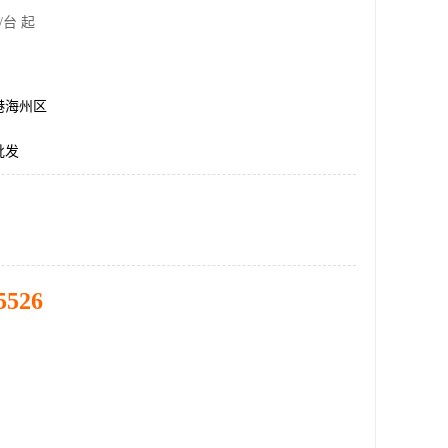
/台 起
港海州区
批发
5526