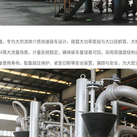
撬，专为大宗流体介质快速装车设计，搭载大功率泵组与大口径鹤管，大
料等大流量场景，计量系统稳定，确保装车量误差可控。采用高强度结构
备使用寿命。配备超压保护、紧急切断等安全装置，兼顾与安全，为大型