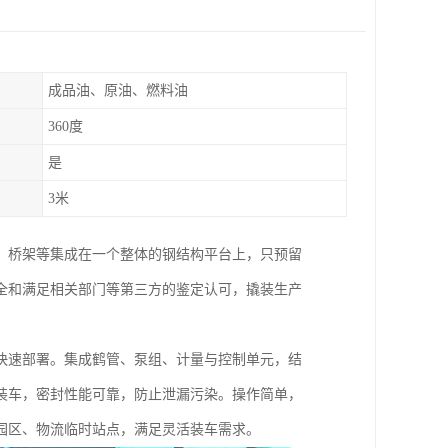
成品油、原油、燃料油
360度
是
3米
、桥架等集成在一个整体的钢结构平台上，只预留
全和满足相关部门等第三方的鉴定认可，撬装生产
快速部署。集成鹤管、泵组、计量与控制单元，结
装车，密封性能可靠，防止泄漏污染。操作简单，
园区、物流临时站点，满足灵活装车需求。