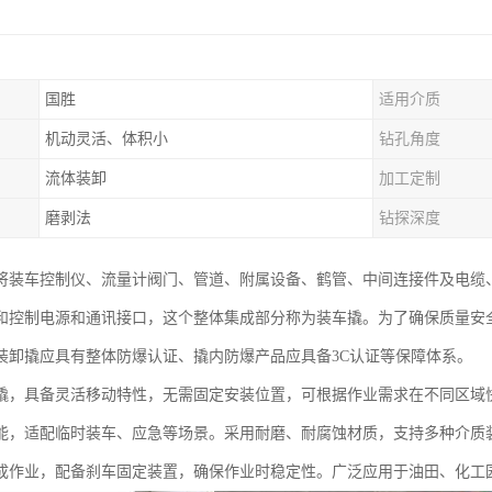
国胜
适用介质
机动灵活、体积小
钻孔角度
流体装卸
加工定制
磨剥法
钻探深度
将装车控制仪、流量计阀门、管道、附属设备、鹤管、中间连接件及电缆
和控制电源和通讯接口，这个整体集成部分称为装车撬。为了确保质量安
装卸撬应具有整体防爆认证、撬内防爆产品应具备3C认证等保障体系。
撬，具备灵活移动特性，无需固定安装位置，可根据作业需求在不同区域
能，适配临时装车、应急等场景。采用耐磨、耐腐蚀材质，支持多种介质
成作业，配备刹车固定装置，确保作业时稳定性。广泛应用于油田、化工