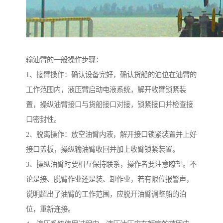
输油臂的一般操作步骤：
1、接臂操作：确认设备完好，确认货船的泊位在油臂的
工作范围内，液压臂启动电液系统，解开收臂锁紧装
置，操纵油臂接口与货船接口对接，锁紧接口并检查接
口密封性。
2、脱离操作：放空油臂内液，解开接口锁紧装置并上好
接口盖板，操纵输油臂收回并加上收臂锁紧装置。
3、操纵油臂时要相互保持联系，操作者要注意瞭望。不
论是接、脱臂作业还是装、卸作业，若有限位报警声，
说明超出了油臂的工作范围，应脱开油臂调整船的泊
位，重新连接。