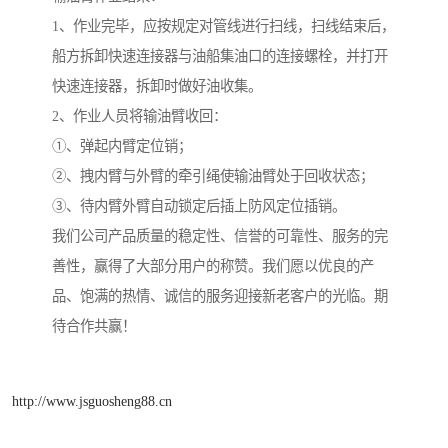
1、作业完毕，应按规定对管线进行扫线，扫线结束后，
船方拆卸快速连接器与油船集油口的连接螺栓，并打开
快速连接器，拆卸时做好油收集。
2、作业人员将输油臂收回：
①、弹起内臂定位销；
②、拽内臂与外臂的牵引绳使输油臂处于回收状态；
③、待内臂外臂自动锁定后插上防风定位插销。
我们公司产品质量的稳定性、信誉的可靠性、服务的完
善性，赢得了大部分用户的称赞。我们愿以优良的产
品、饱满的热情、诚信的服务迎接新老客户的光临。期
待合作共赢！
http://www.jsguosheng88.cn