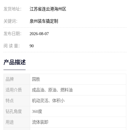
发货地址：
江苏省连云港海州区
关键词：
泉州装车撬定制
发布日期：
2026-08-07
阅 读 量：
90
产品描述
品牌
国胜
适用介质
成品油、原油、燃料油
特点
机动灵活、体积小
钻孔角度
360度
用途
流体装卸