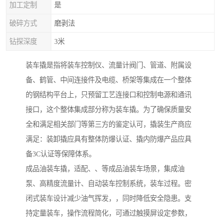
加工定制
是
破碎方式
磨剥法
钻探深度
3米
装车撬是指将装车控制仪、流量计阀门、管道、附属设
备、鹤管、中间连接件及电缆、桥架等集成在一个整体
的钢结构平台上，只预留工艺连接口和控制电源和通讯
接口，这个整体集成部分称为装车撬。为了确保质量安
全和满足相关部门等第三方的鉴定认可，撬装生产商应
满足：装卸撬应具有整体防爆认证、撬内防爆产品应具
备3C认证等保障体系。
成品油装车撬，适配、、等成品油装车场景，集成油
泵、高精度流量计、自动装车控制系统，装车过程。密
闭式装车设计减少油气挥发，，同时降低安全隐患。支
持定量装车，操作流程简化，可通过触摸屏设定参数，