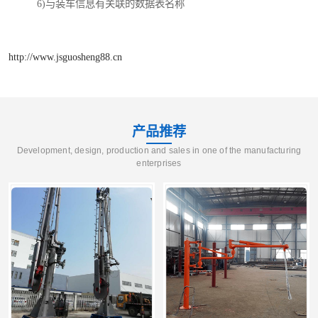
6)与装车信息有关联的数据表名称
http://www.jsguosheng88.cn
产品推荐
Development, design, production and sales in one of the manufacturing
enterprises