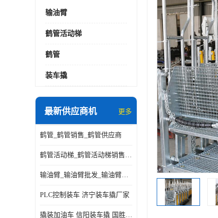
输油臂
鹤管活动梯
鹤管
装车撬
最新供应商机
更多
鹤管_鹤管销售_鹤管供应商
鹤管活动梯_鹤管活动梯销售_鹤管活动梯供应商
输油臂_输油臂批发_输油臂厂家
PLC控制装车 济宁装车撬厂家
撬装加油车 信阳装车撬 国胜装备