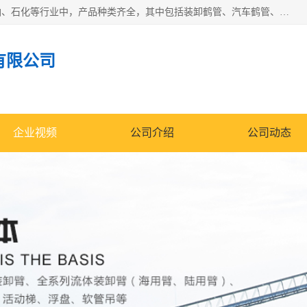
江苏国胜石化装备科技有限公司生产的产品广泛的应用于石油、石化等行业中，产品种类齐全，其中包括装卸鹤管、汽车鹤管、火车鹤管、装车鹤管、卸车鹤管、上装鹤管、下装鹤管、lng鹤管、发油鹤管、液氨鹤管、液化气鹤管等，我们生产的产品质量上乘，价格实惠，服务好，买鹤管就到国胜石化装备！
有限公司
企业视频
公司介绍
公司动态