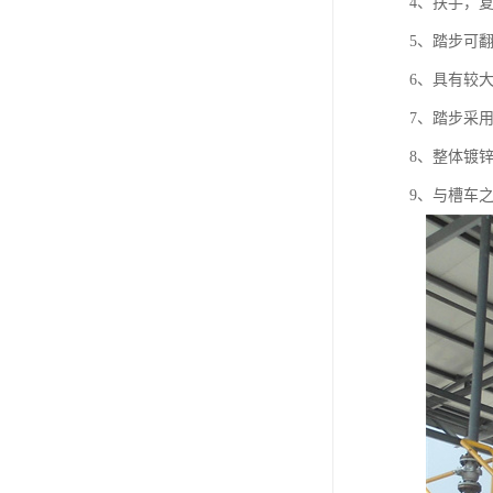
4、扶手，
5、踏步可
6、具有较
7、踏步采
8、整体镀
9、与槽车