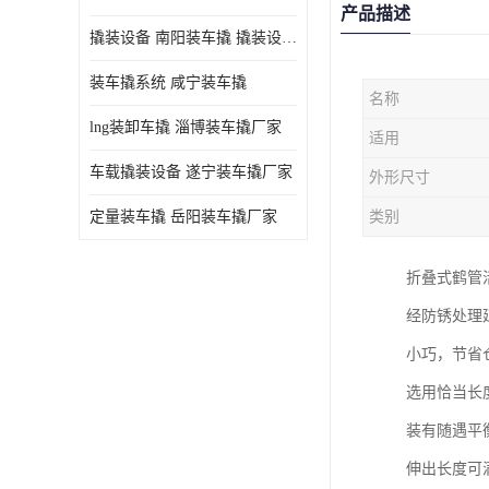
产品描述
撬装设备 南阳装车撬 撬装设备 定量控制
装车撬系统 咸宁装车撬
名称
lng装卸车撬 淄博装车撬厂家
适用
车载撬装设备 遂宁装车撬厂家
外形尺寸
定量装车撬 岳阳装车撬厂家
类别
折叠式鹤管
经防锈处理
小巧，节省
选用恰当长
装有随遇平
伸出长度可