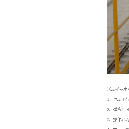
活动梯技术
1、运动平
2、弹簧缸
3、操作轻巧