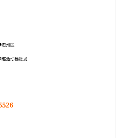
港海州区
伸缩活动梯批发
5526