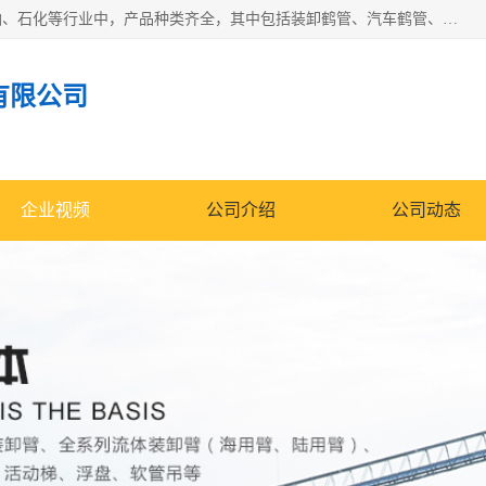
江苏国胜石化装备科技有限公司生产的产品广泛的应用于石油、石化等行业中，产品种类齐全，其中包括装卸鹤管、汽车鹤管、火车鹤管、装车鹤管、卸车鹤管、上装鹤管、下装鹤管、lng鹤管、发油鹤管、液氨鹤管、液化气鹤管等，我们生产的产品质量上乘，价格实惠，服务好，买鹤管就到国胜石化装备！
有限公司
企业视频
公司介绍
公司动态