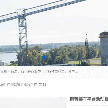
江苏国胜石化装备科技有限公司生产的产品广泛的应用于石油、石化等行业中，产品种类齐全，其中包括装卸鹤管、汽车鹤管、火车鹤管、装车鹤管、卸车鹤管、上装鹤管、下装鹤管、lng鹤管、发油鹤管、液氨鹤管、液化气鹤管等，我们生产的产品质量上乘，价格实惠，服务好，买鹤管就到国胜石化装备！
动梯_广州鹤管折叠梯厂商_定制
鹤管装车平台活动梯