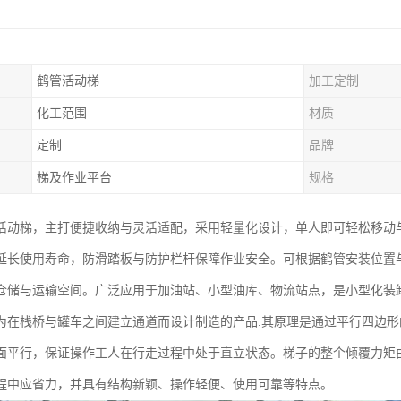
鹤管活动梯
加工定制
化工范围
材质
定制
品牌
梯及作业平台
规格
活动梯，主打便捷收纳与灵活适配，采用轻量化设计，单人即可轻松移动
延长使用寿命，防滑踏板与防护栏杆保障作业安全。可根据鹤管安装位置
仓储与运输空间。广泛应用于加油站、小型油库、物流站点，是小型化装
为在栈桥与罐车之间建立通道而设计制造的产品.其原理是通过平行四边
面平行，保证操作工人在行走过程中处于直立状态。梯子的整个倾覆力矩
程中应省力，并具有结构新颖、操作轻便、使用可靠等特点。