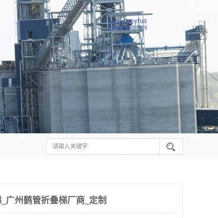
_广州鹤管折叠梯厂商_定制