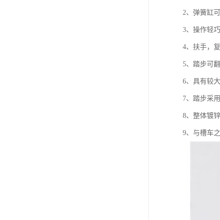
2、弹簧缸
3、操作轻巧
4、扶手，
5、踏步可
6、具有较
7、踏步采
8、整体镀
9、与槽车