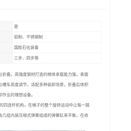
是
铝制、不锈钢制
国胜石化装备
三步、四步等
与折叠。高强度钢材打造的梯体承载能力强，表面
与槽车高度调节，适配多种装卸场景，折叠后体积
卸作业的理想设备。
形的四连杆机构，在梯子的整个旋转运动中让每一踏
由几组内装压缩式弹簧组成的弹簧缸来平衡，在收