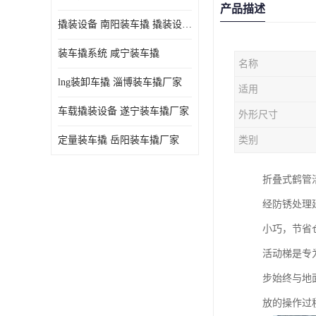
产品描述
撬装设备 南阳装车撬 撬装设备 定量控制
装车撬系统 咸宁装车撬
名称
lng装卸车撬 淄博装车撬厂家
适用
车载撬装设备 遂宁装车撬厂家
外形尺寸
定量装车撬 岳阳装车撬厂家
类别
折叠式鹤管
经防锈处理
小巧，节省
活动梯是专
步始终与地
放的操作过