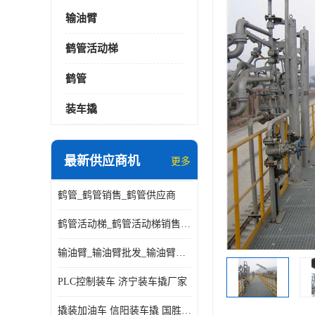
输油臂
鹤管活动梯
鹤管
装车撬
最新供应商机
更多
鹤管_鹤管销售_鹤管供应商
鹤管活动梯_鹤管活动梯销售_鹤管活动梯供应商
输油臂_输油臂批发_输油臂厂家
PLC控制装车 济宁装车撬厂家
撬装加油车 信阳装车撬 国胜装备