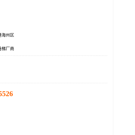
港海州区
叠梯厂商
5526