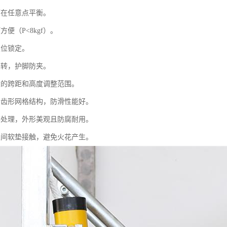
可在任意点平衡。
方便（P<8kgf）。
复位锁定。
翻转，护脚防夹。
大的跨距和高度调整范围。
用齿形网格结构，防滑性能好。
锌处理，外形美观且防腐耐用。
之间软垫接触，避免火花产生。