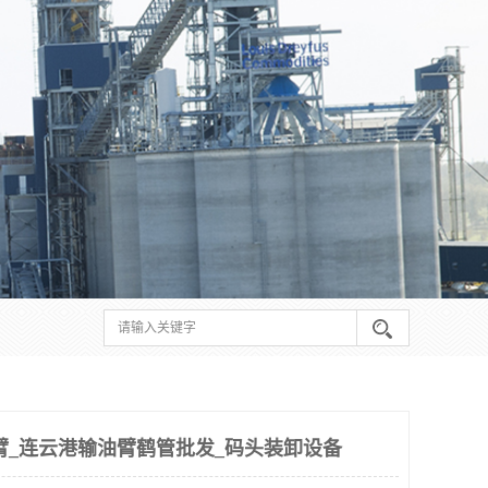
臂_连云港输油臂鹤管批发_码头装卸设备