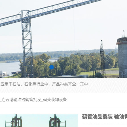
江苏国胜石化装备科技有限公司生产的产品广泛的应用于石油、石化等行业中，产品种类齐全，其中包括装卸鹤管、汽车鹤管、火车鹤管、装车鹤管、卸车鹤管、上装鹤管、下装鹤管、lng鹤管、发油鹤管、液氨鹤管、液化气鹤管等，我们生产的产品质量上乘，价格实惠，服务好，买鹤管就到国胜石化装备！
臂_连云港输油臂鹤管批发_码头装卸设备
鹤管油品撬装 输油