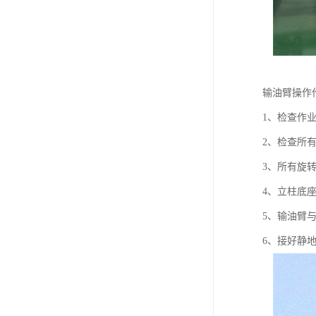
输油臂操作
1、检查作
2、检查所
3、所有旋
4、立柱底
5、输油臂
6、接好静