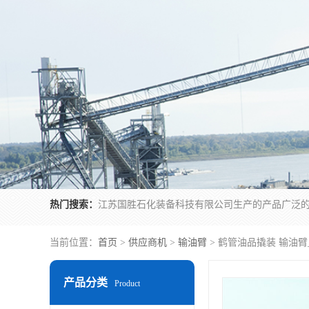
热门搜索：
当前位置：
首页
>
供应商机
>
输油臂
> 鹤管油品撬装 输油
产品分类
Product