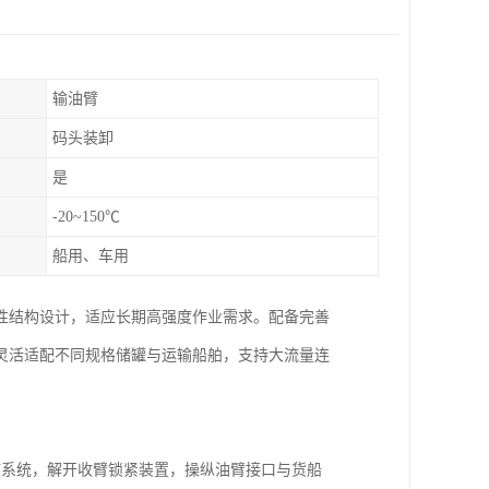
输油臂
码头装卸
是
-20~150℃
船用、车用
性结构设计，适应长期高强度作业需求。配备完善
灵活适配不同规格储罐与运输船舶，支持大流量连
液系统，解开收臂锁紧装置，操纵油臂接口与货船