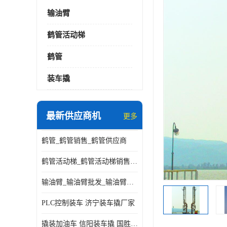
输油臂
鹤管活动梯
鹤管
装车撬
最新供应商机
更多
鹤管_鹤管销售_鹤管供应商
鹤管活动梯_鹤管活动梯销售_鹤管活动梯供应商
输油臂_输油臂批发_输油臂厂家
PLC控制装车 济宁装车撬厂家
撬装加油车 信阳装车撬 国胜装备