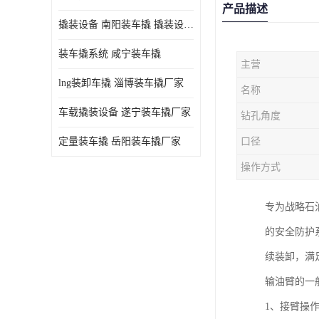
产品描述
撬装设备 南阳装车撬 撬装设备 定量控制
装车撬系统 咸宁装车撬
主营
lng装卸车撬 淄博装车撬厂家
名称
车载撬装设备 遂宁装车撬厂家
钻孔角度
定量装车撬 岳阳装车撬厂家
口径
操作方式
专为战略石
的安全防护
续装卸，满
输油臂的一
1、接臂操