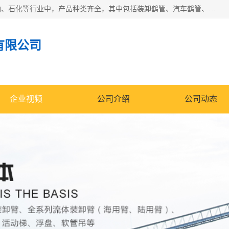
江苏国胜石化装备科技有限公司生产的产品广泛的应用于石油、石化等行业中，产品种类齐全，其中包括装卸鹤管、汽车鹤管、火车鹤管、装车鹤管、卸车鹤管、上装鹤管、下装鹤管、lng鹤管、发油鹤管、液氨鹤管、液化气鹤管等，我们生产的产品质量上乘，价格实惠，服务好，买鹤管就到国胜石化装备！
有限公司
企业视频
公司介绍
公司动态