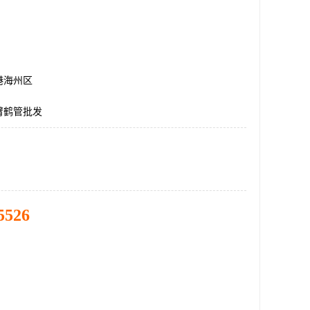
港海州区
臂鹤管批发
5526