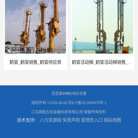
鹤管_鹤管销售_鹤管供应商
鹤管活动梯_鹤管活动梯销售_鹤管活动梯供应商
您是第
1999276
位访客
版权所有 ©2026-08-08
苏ICP备2022006878号-2
江苏国胜石化装备科技有限公司
保留所有权利.
技术支持：
八方资源网
免责声明
管理员入口
网站地图