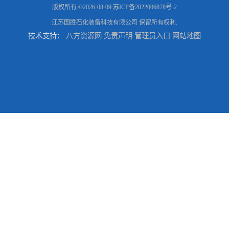
版权所有 ©2026-08-09
苏ICP备2022006878号-2
江苏国胜石化装备科技有限公司
保留所有权利.
技术支持：
八方资源网
免责声明
管理员入口
网站地图
高低温顶部装车鹤管 耐高温耐高压耐腐蚀
鹤管_鹤管销售_鹤管供应商
鹤管活动梯_鹤管活动梯销售_鹤管活动梯供应商
输油臂_输油臂批发_输油臂厂家