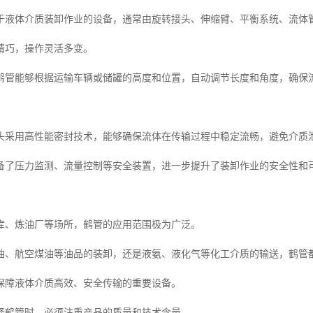
于液体介质装卸作业的设备，通常由旋转接头、伸缩臂、平衡系统、流体
精巧，操作灵活多变。
鹤管能够根据运输车辆或储罐的高度和位置，自动调节长度和角度，确保
头采用高性能密封技术，能够确保流体在传输过程中稳定流畅，避免介质
备了压力监测、流量控制等安全装置，进一步提升了装卸作业的安全性和
库、炼油厂等场所，鹤管的应用范围极为广泛。
油、航空煤油等油品的装卸，还是液氨、液化气等化工介质的输送，鹤管
保障液体介质高效、安全传输的重要设备。
择鹤管时，必须注重产品的质量和技术含量。