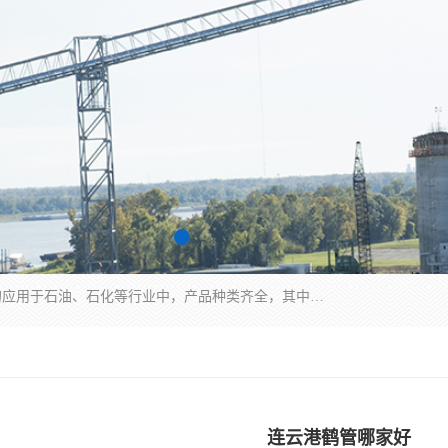
江苏国胜石化装备科技有限公司生产的产品广泛的应用于石油、石化等行业中，产品种类齐全，其中包括装卸鹤管、汽车鹤管、火车鹤管、装车鹤管、卸车鹤管、上装鹤管、下装鹤管、lng鹤管、发油鹤管、液氨鹤管、液化气鹤管等，我们生产的产品质量上乘，价格实惠，服务好，买鹤管就到国胜石化装备！
连云港鹤管哪家好